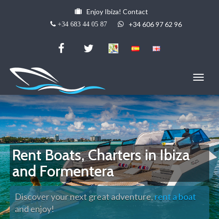
Enjoy Ibiza! Contact
+34 606 97 62 96
+34 683 44 05 87
Rent Boats, Charters in Ibiza
and Formentera
Discover your next great adventure,
rent a boat
and enjoy!